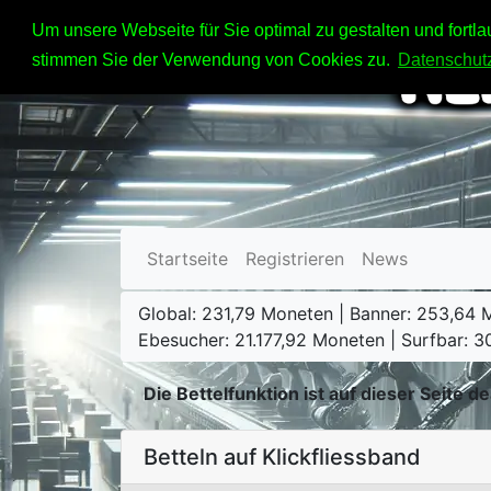
Um unsere Webseite für Sie optimal zu gestalten und fort
stimmen Sie der Verwendung von Cookies zu.
Datenschut
Startseite
Registrieren
News
Global: 231,79 Moneten | Banner: 253,64 M
Ebesucher: 21.177,92 Moneten | Surfbar: 
Die Bettelfunktion ist auf dieser Seite de
Betteln auf Klickfliessband