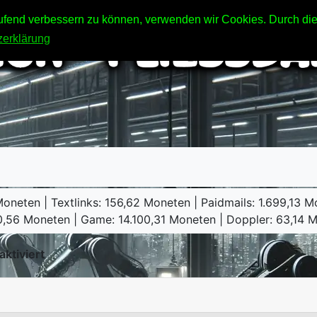
laufend verbessern zu können, verwenden wir Cookies. Durch di
zerklärung
oneten | Textlinks: 156,62 Moneten | Paidmails: 1.699,13 
30,56 Moneten | Game: 14.100,31 Moneten | Doppler: 63,14 
aktiviert