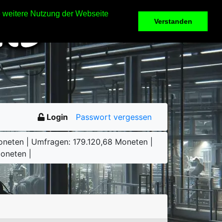
e weitere Nutzung der Webseite
Verstanden
Login
Passwort vergessen
Moneten | Umfragen: 179.120,68 Moneten |
Moneten |